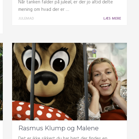
Når tanken falder på juleøl, er der jo altid delte
mening om hvad der er …
JULEMAD
LÆS MERE
Rasmus Klump og Malene
Det er ikke sikkert du har hørt der findes en