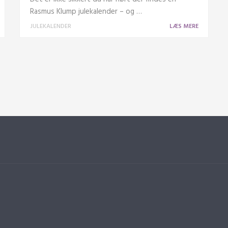
Rasmus Klump julekalender – og …
JULEKALENDER
LÆS MERE