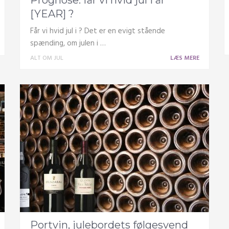
Prognose: får vi hvid jul i år
[YEAR] ?
Får vi hvid jul i ? Det er en evigt stående
spænding, om julen i …
ALT OM JUL
LÆS MERE
Portvin, julebordets følgesvend