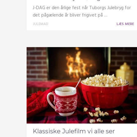
J-DAG er den årlige fest når Tuborgs Julebryg for
det pågælende år bliver frigivet på …
JULEMAD
LÆS MERE
Klassiske Julefilm vi alle ser