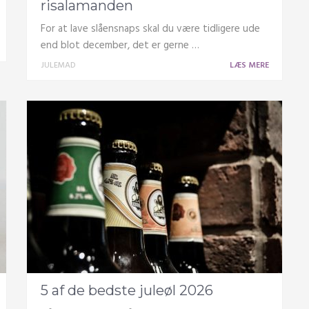
risalamanden
For at lave slåensnaps skal du være tidligere ude
end blot december, det er gerne …
JULEMAD
LÆS MERE
5 af de bedste juleøl 2026