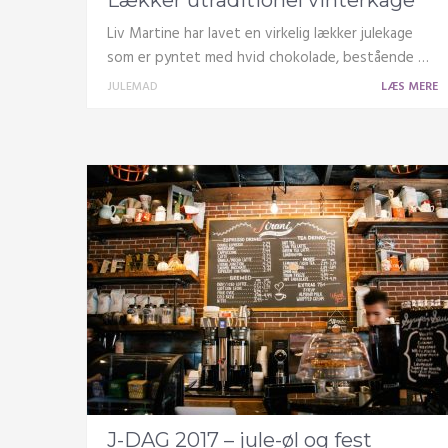
Lækker utraditionel vinterkage
Liv Martine har lavet en virkelig lækker julekage
som er pyntet med hvid chokolade, bestående …
JULEMAD
LÆS MERE
J-DAG 2017 – jule-øl og fest