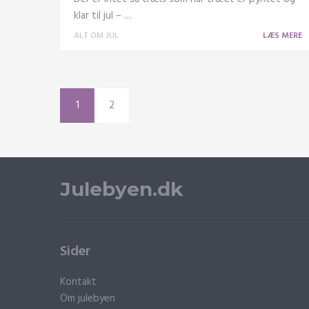
klar til jul – …
ALT OM JUL
LÆS MERE
1
2
Julebyen.dk
Sider
Kontakt
Om julebyen