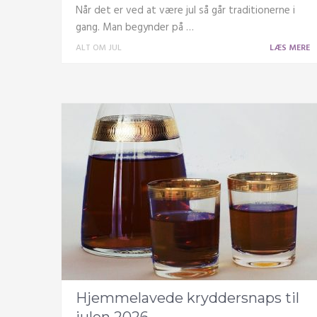
Når det er ved at være jul så går traditionerne i
gang. Man begynder på …
ALT OM JUL
LÆS MERE
Hjemmelavede kryddersnaps til