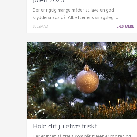
julen 2026
Der er rigtig mange måder at lave en god
kryddersnaps på. Alt efter ens smagsløg …
JULEMAD
LÆS MERE
Hold dit juletræ friskt
Der er intet så træls som når træet er pyntet og