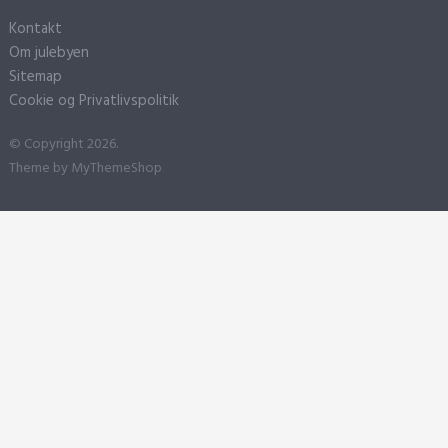
Kontakt
Om julebyen
Sitemap
Cookie og Privatlivspolitik
© Copyright 2026.
Theme by
MyThemeShop